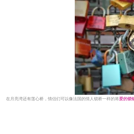
在月亮湾还有莲心桥，情侣们可以像法国的情人锁桥一样的将
爱的锁