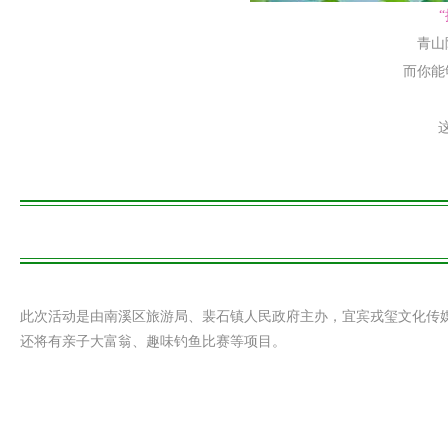
青山
而你能
此次活动是由南溪区旅游局、裴石镇人民政府主办，宜宾戎玺文化传
还将有亲子大富翁、趣味钓鱼比赛等项目。