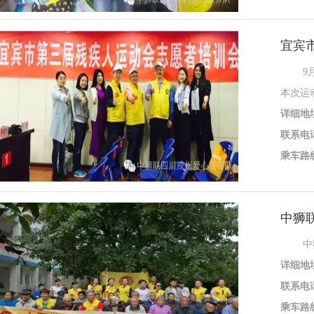
宜宾
9月2
本次运
详细地
联系电
乘车路
中狮联
中狮联
详细地
联系电
乘车路