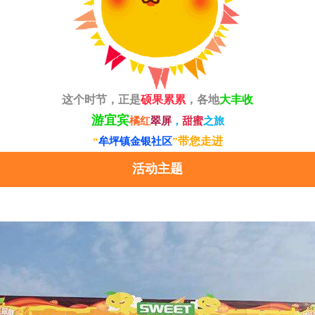
这个时节，正是
硕果累累
，各地
大丰收
游宜宾
橘红
翠屏
，
甜蜜
之旅
带
您走进
“
牟坪镇金银社区
”
活动主题