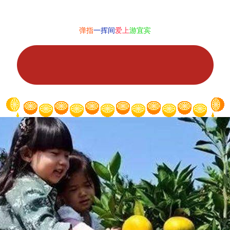
弹指
一挥间
爱上
游宜宾