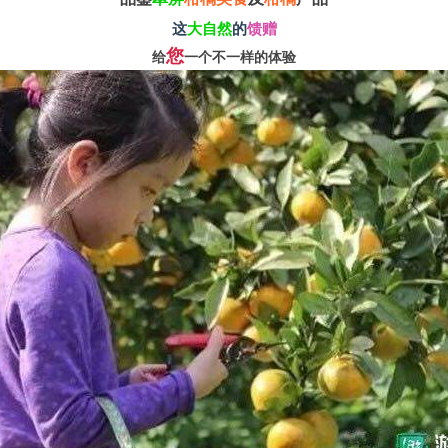
这
大自然
的
馈赠
您
给
一个不一样的体验