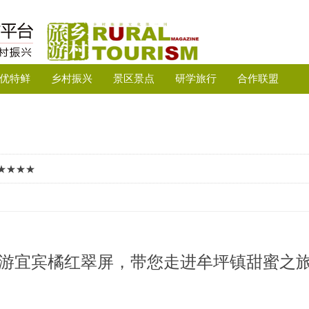
优特鲜
乡村振兴
景区景点
研学旅行
合作联盟
★★★★
月游宜宾橘红翠屏，带您走进牟坪镇甜蜜之