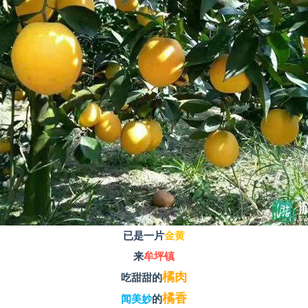
已是一片
金黄
来
牟坪镇
橘肉
吃甜甜的
橘
香
闻美妙
的