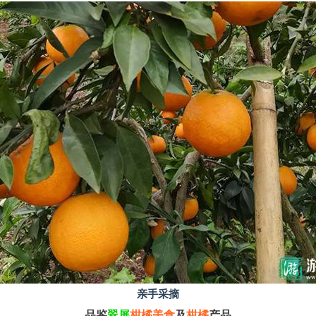
亲手采摘
品鉴
翠屏
柑橘美食
及
柑橘
产品