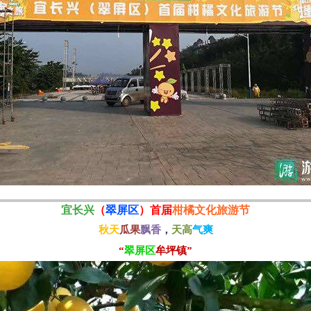
宜长兴
（
翠屏区
）首届
柑橘文化旅游节
秋天
瓜果
飘香
，
天高
气爽
“
翠屏区
牟坪镇
”