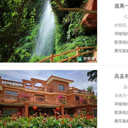
逃离
七洞沟
然氧吧
详细地
联系电
乘车路
高县
温馨庄
采摘为
详细地
联系电
乘车路