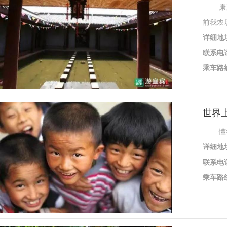
康达农
前我农
详细地
联系电
乘车路
世界
懂得对
详细地
联系电
乘车路