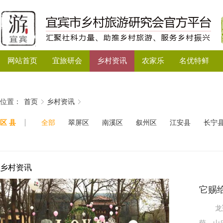
网站首页
宜旅研会
乡村资讯
农家乐
名优特鲜
位置：
首页
乡村资讯
区 县
全部
翠屏区
南溪区
叙州区
江安县
长宁
乡村资讯
它赐
龙翔港