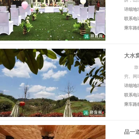
荫，山
详细地
联系电
乘车路
大水
放养的
穷。网
详细地
联系电
乘车路
品一