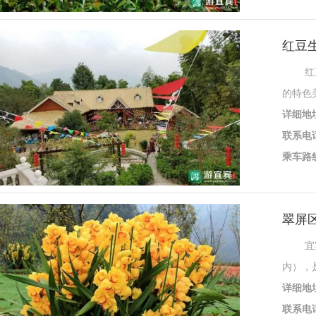
红豆
红豆山
的特色
详细地
联系电
乘车路
翠屏区
宜宾珍
内），
详细地
联系电